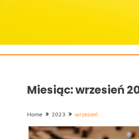
Skip
to
content
Miesiąc:
wrzesień 2
Home
2023
wrzesień