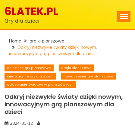
Skip
6LATEK.PL
to
content
Gry dla dzieci
Home
grajki planszowe
Odkryj niezwykłe światy dzięki nowym,
innowacyjnym grą planszowym dla dzieci
dziecięce gry planszowe
grajki planszowe
innowacyjne gry dla dzieci
nowoczesne gry planszowe
odkrywanie światów w planszówkach
Odkryj niezwykłe światy dzięki nowym,
innowacyjnym grą planszowym dla
dzieci
2024-01-12