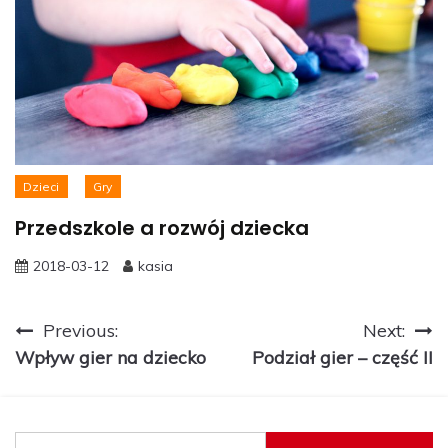
Dzieci
Gry
Przedszkole a rozwój dziecka
2018-03-12
kasia
Nawigacja
Previous:
Next:
Wpływ gier na dziecko
Podział gier – część II
wpisu