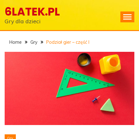
Skip
6LATEK.PL
to
content
Gry dla dzieci
Home
Gry
Podział gier – część I
Gry